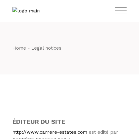
Skip
to
T:
tel:+33 6 15 59
the
content
32 17
Home
Legal notices
ÉDITEUR DU SITE
http://www.carrere-estates.com
est édité par