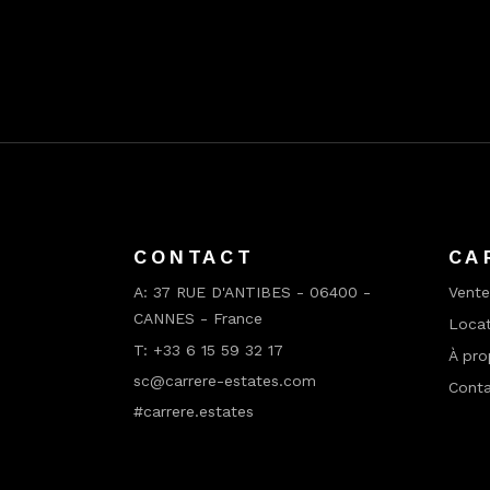
CONTACT
CA
A:
37 RUE D'ANTIBES - 06400 -
Vente
CANNES - France
Locat
T:
+33 6 15 59 32 17
À pro
sc@carrere-estates.com
Cont
#carrere.estates